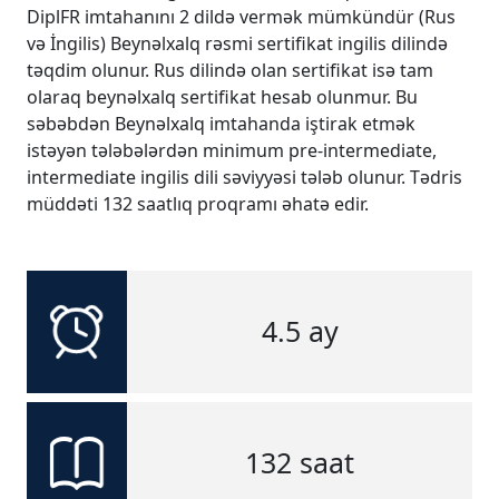
DiplFR imtahanını 2 dildə vermək mümkündür (Rus
və İngilis) Beynəlxalq rəsmi sertifikat ingilis dilində
təqdim olunur. Rus dilində olan sertifikat isə tam
olaraq beynəlxalq sertifikat hesab olunmur. Bu
səbəbdən Beynəlxalq imtahanda iştirak etmək
istəyən tələbələrdən minimum pre-intermediate,
intermediate ingilis dili səviyyəsi tələb olunur. Tədris
müddəti 132 saatlıq proqramı əhatə edir.
4.5 ay
132 saat