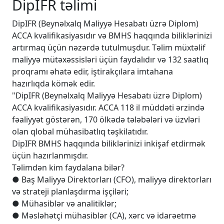
DipIFR təlimi
DipIFR (Beynəlxalq Maliyyə Hesabatı üzrə Diplom)
ACCA kvalifikasiyasıdır və BMHS haqqında biliklərinizi
artırmaq üçün nəzərdə tutulmuşdur. Təlim müxtəlif
maliyyə mütəxəssisləri üçün faydalıdır və 132 saatlıq
proqramı əhatə edir, iştirakçılara imtahana
hazırlıqda kömək edir.
"DipIFR (Beynəlxalq Maliyyə Hesabatı üzrə Diplom)
ACCA kvalifikasiyasıdır. ACCA 118 il müddəti ərzində
fəaliyyət göstərən, 170 ölkədə tələbələri və üzvləri
olan qlobal mühasibatlıq təşkilatıdır.
DipIFR BMHS haqqında biliklərinizi inkişaf etdirmək
üçün hazırlanmışdır.
Təlimdən kim faydalana bilər?
● Baş Maliyyə Direktorları (CFO), maliyyə direktorları
və strateji planlaşdırma işçiləri;
● Mühasiblər və analitiklər;
● Məsləhətçi mühasiblər (CA), xərc və idarəetmə