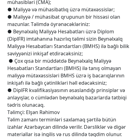
mühasibləri (CMA);
● Maliyyə və mühasibatlıq üzrə mütəxəssislər;
● Maliyyə / mühasibat qrupunun bir hissəsi olan
məzunlar. Təlimdə öyrənəcəkləriniz:
● Beynəlxalq Maliyyə Hesabatları üzrə Diplom
(DiplFR) imtahanına hazırlıq təlimi sizin Beynəlxalq
Maliyyə Hesabatları Standartları (BMHS) ilə bağlı bilik
səviyyənizi inkişaf etdirəcəksiniz;
● Çox qısa bir müddətdə Beynəlxalq Maliyyə
Hesabatları Standartları (BMHS) ilə tanış olmayan
maliyyə mütəxəssisləri BMHS üzrə iş bacarıqlarının
inkişafı ilə bağlı çətinlikləri həll edəcəksiniz;
● DiplFR kvalifikasiyasının əsaslandığı prinsiplər və
anlayışlar, o cümlədən beynəlxalq bazarlarda tətbiqi
tədris olunacaq.
Təlimçi: Elşən Rəhimov
Təlim zamanı terminləri saxlamaq şərtilə bütün
izahlar Azərbaycan dilində verilir. Dərsliklər və digər
materiallar isə ingilis və rus dilində təqdim olunur.