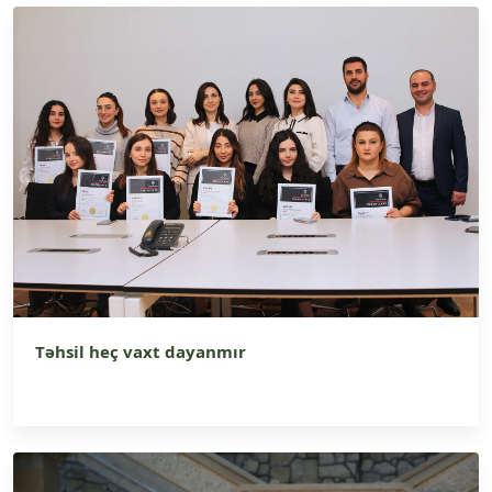
Təhsil heç vaxt dayanmır