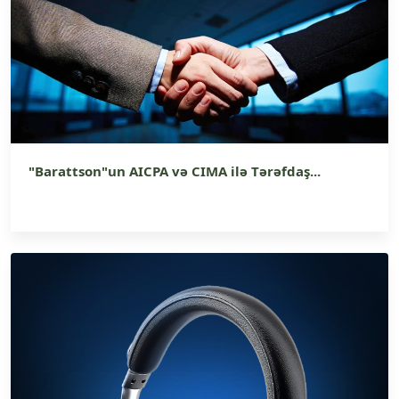
"Barattson"un AICPA və CIMA ilə Tərəfdaş...