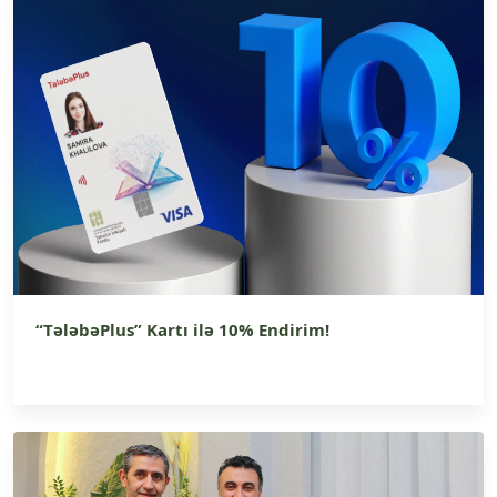
“TələbəPlus” Kartı ilə 10% Endirim!