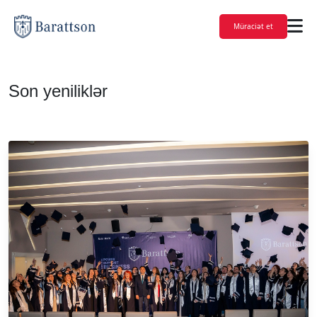
Müraciət et
Son yeniliklər