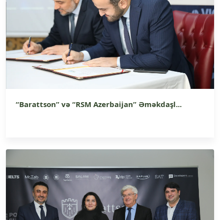
“Barattson” və “RSM Azerbaijan” Əməkdaşl...