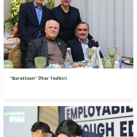
“Barattson” İftar Tədbiri