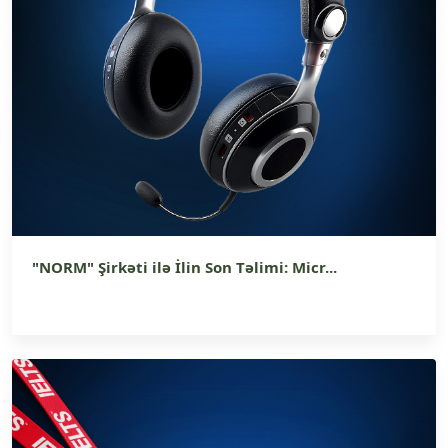
"NORM" Şirkəti ilə İlin Son Təlimi: Micr...