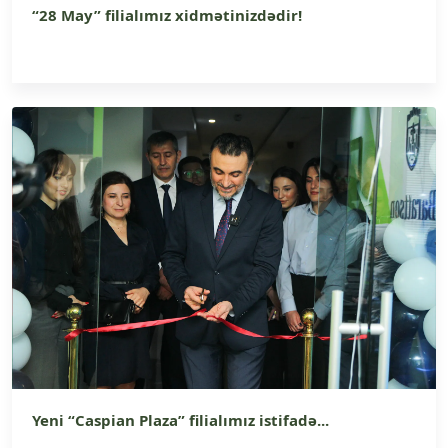
“28 May” filialımız xidmətinizdədir!
Yeni “Caspian Plaza” filialımız istifadə...