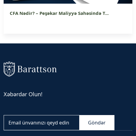
CFA Nədir? – Peşəkar Maliyyə Sahəsində T...
Xəbərdar Olun!
Göndər