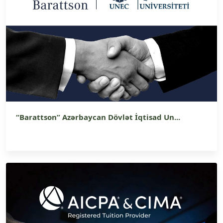
“Barattson” Azərbaycan Dövlət İqtisad Un...