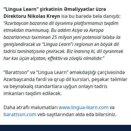
“Lingua Learn” şirkətinin Əməliyyatlar üzrə
Direktoru Nikolas Kreyn
isə bu barədə belə danışıb:
“Azərbaycan bazarına dil öyrənmə platformamızı təqdim
etməkdən məmnunuq. Bu addım Asiya və Avropa
bazarlarımızı təxminən 25 milyon yeni potensial tələbə ilə
genişləndirəcək və “Lingua Learn”ı regionun ən böyük dil
tədrisi təminatçısına çevirəcək. Biz inanırıq ki, dil öyrənmək
hər kəs üçün əlçatan, effektiv və zövqlü olmalıdır.”
“Barattson” və “Lingua Learn” əməkdaşlığı çərçivəsində
Azərbaycanda fərdi və qrup dil kursları, peşəkar təlimlər
və beynəlxalq standartlara uyğun onlayn tədris
imkanları təqdim ediləcək.
Daha ətraflı məlumatları
www.lingua-learn.com
və
barattson.com
veb-saytlarından əldə edə bilərsiniz.