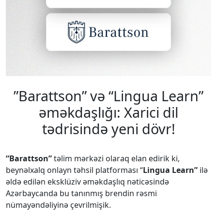
”Barattson” və “Lingua Learn”
əməkdaşlığı: Xarici dil
tədrisində yeni dövr!
“Barattson”
təlim mərkəzi olaraq elan edirik ki,
beynəlxalq onlayn təhsil platforması “
Lingua Learn”
ilə
əldə edilən eksklüziv əməkdaşlıq nəticəsində
Azərbaycanda bu tanınmış brendin rəsmi
nümayəndəliyinə çevrilmişik.