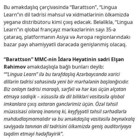
Bu əməkdaşlıq çərçivəsində “Barattson”, “Lingua
Learn”ın dil tədrisi məhsul və xidmətlərinin ölkəmizdə
yeganə distribütoru kimi çıxış edəcək. Beləliklə, “Lingua
Learn”ın qlobal françayz mərkəzlərinin sayı 35-ə
çataraq, platformanın Asiya və Avropa regionlarındakı
bazar payı əhəmiyyətli dərəcədə genişlənmiş olacaq.
“Barattson” MMC-nin İdarə Heyətinin sədri Elşən
Rəhimov
əməkdaşlıqla bağlı bunları deyib:
““Lingua Learn” ilə bu tərəfdaşlıq Azərbaycanda xarici
dillərin tədrisi sahəsində yeni bir mərhələnin başlanğıcıdır.
Biz onlayn tədrisi maraqlı, sərfəli və hər kəs üçün əlçatan
etməyə sadiqik – xüsusilə də dil bilikləri vasitəsilə qlobal
imkanlara çıxış axtaran gənclərimiz üçün. Özəl təhsil
müəssisəsi olaraq inanırıq ki, keyfiyyətli təhsil sərhədlərlə
məhdudlaşmamalıdır və bu əməkdaşlıq vasitəsilə beynəlxalq
səviyyədə tanınan dil tədrisini ölkəmizdə geniş auditoriyaya
təqdim etməyi hədəfləyirik”.