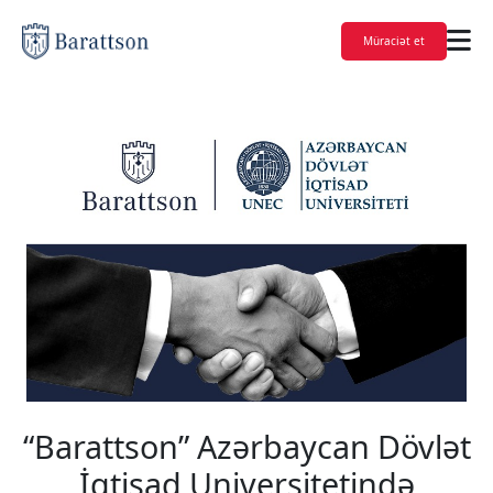
Müraciət et
“Barattson” Azərbaycan Dövlət
İqtisad Universitetində