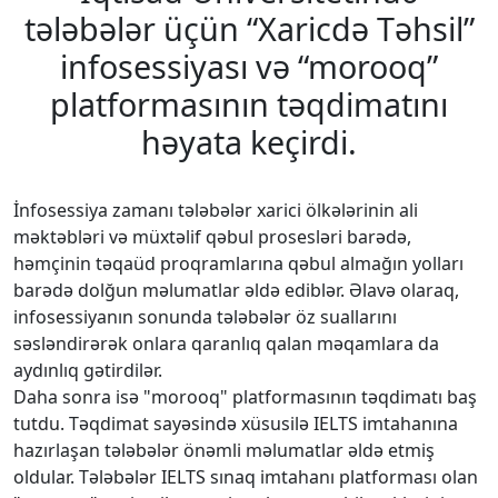
tələbələr üçün “Xaricdə Təhsil”
infosessiyası və “morooq”
platformasının təqdimatını
həyata keçirdi.
İnfosessiya zamanı tələbələr xarici ölkələrinin ali
məktəbləri və müxtəlif qəbul prosesləri barədə,
həmçinin təqaüd proqramlarına qəbul almağın yolları
barədə dolğun məlumatlar əldə ediblər. Əlavə olaraq,
infosessiyanın sonunda tələbələr öz suallarını
səsləndirərək onlara qaranlıq qalan məqamlara da
aydınlıq gətirdilər.
Daha sonra isə "morooq" platformasının təqdimatı baş
tutdu. Təqdimat sayəsində xüsusilə IELTS imtahanına
hazırlaşan tələbələr önəmli məlumatlar əldə etmiş
oldular. Tələbələr IELTS sınaq imtahanı platforması olan