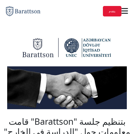
يتقدم
قامت "Barattson" بتنظيم جلسة
معلومات حول "الدراسة في الخارج"