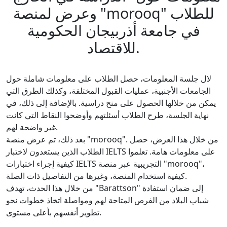
وعرض لمنصة "morooq" للطلاب
في جامعة أذربيجان الحكومية
للاقتصاد.
لال جلسة المعلومات، حصل الطلاب على معلومات شاملة حول
الجامعات الأجنبية، عمليات القبول المختلفة، وكذلك الطرق التي
يمكن من خلالها الحصول على منح دراسية. بالإضافة إلى ذلك، في
نهاية الجلسة، طرح الطلاب أسئلتهم وأوضحوا النقاط التي كانت
غير واضحة لهم.
بعد ذلك، تم عرض منصة "morooq". من خلال هذا العرض، حصل
الطلاب الذين يستعدون لاختبار IELTS على معلومات هامة. تعلموا
كيفية إجراء اختبارات IELTS التجريبية عبر منصة "morooq"،
كيفية استخدام المنصة، وغيرها من التفاصيل ذات الصلة.
من خلال هذا الحدث، تهدف "Barattson" إلى ضمان استفادة
شباب البلاد من الفرص المتاحة لهم ومواصلة اتخاذ خطوات نحو
تطوير أنفسهم بأعلى مستوى.