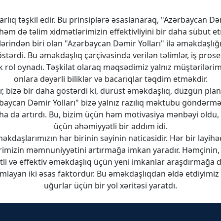
karlıq təşkil edir. Bu prinsiplərə əsaslanaraq, "Azərbaycan
həm də təlim xidmətlərimizin effektivliyini bir daha sübut
indən biri olan "Azərbaycan Dəmir Yolları" ilə əməkdaşlığı
stərdi. Bu əməkdaşlıq çərçivəsində verilən təlimlər, iş pro
k rol oynadı. Təşkilat olaraq məqsədimiz yalnız müştərilərim
onlara dəyərli biliklər və bacarıqlar təqdim etməkdir.
r, bizə bir daha göstərdi ki, dürüst əməkdaşlıq, düzgün pl
ərbaycan Dəmir Yolları" bizə yalnız razılıq məktubu göndərmək
ha da artırdı. Bu, bizim üçün həm motivasiya mənbəyi oldu,
üçün əhəmiyyətli bir addım idi.
aşlarımızın hər birinin səyinin nəticəsidir. Hər bir layihə
mizin məmnuniyyətini artırmağa imkan yaradır. Həmçinin, b
i və effektiv əməkdaşlıq üçün yeni imkanlar araşdırmağa d
mamlayan iki əsas faktordur. Bu əməkdaşlıqdan əldə etdiyim
uğurlar üçün bir yol xəritəsi yaratdı.