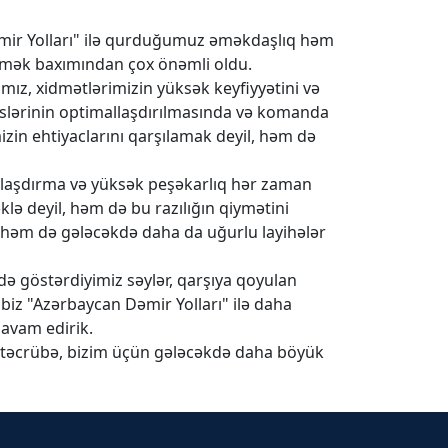
 Dəmir Yolları" ilə qurduğumuz əməkdaşlıq həm
 etmək baxımından çox önəmli oldu.
mız, xidmətlərimizin yüksək keyfiyyətini və
seslərinin optimallaşdırılmasında və komanda
izin ehtiyaclarını qarşılamak deyil, həm də
anlaşdırma və yüksək peşəkarlıq hər zaman
lə deyil, həm də bu razılığın qiymətini
 həm də gələcəkdə daha da uğurlu layihələr
də göstərdiyimiz səylər, qarşıya qoyulan
iz "Azərbaycan Dəmir Yolları" ilə daha
avam edirik.
iz təcrübə, bizim üçün gələcəkdə daha böyük