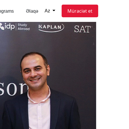
Müraciət et
Az
ograms
Əlaqə