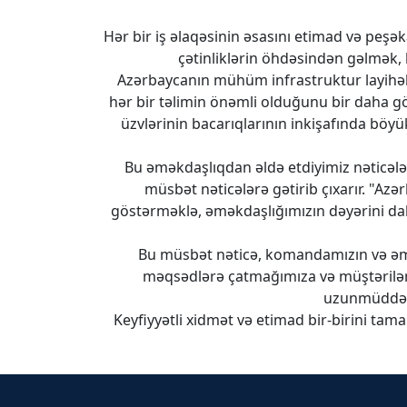
Hər bir iş əlaqəsinin əsasını etimad və peşə
çətinliklərin öhdəsindən gəlmək, 
Azərbaycanın mühüm infrastruktur layihələr
hər bir təlimin önəmli olduğunu bir daha gö
üzvlərinin bacarıqlarının inkişafında böyü
Bu əməkdaşlıqdan əldə etdiyimiz nəticələ
müsbət nəticələrə gətirib çıxarır. "Az
göstərməklə, əməkdaşlığımızın dəyərini da
Bu müsbət nəticə, komandamızın və əməkd
məqsədlərə çatmağımıza və müştəriləri
uzunmüddətl
Keyfiyyətli xidmət və etimad bir-birini ta