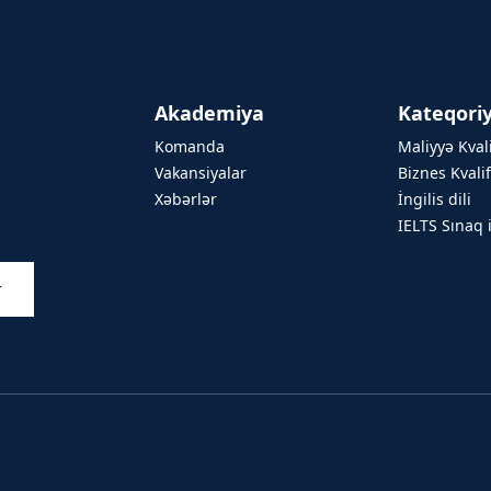
Akademiya
Kateqoriy
Komanda
Maliyyə Kvali
Vakansiyalar
Biznes Kvalif
Xəbərlər
İngilis dili
IELTS Sınaq 
r