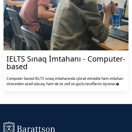
IELTS Sınaq İmtahanı - Computer-
based
Computer-based IELTS sınaq imtahanında iştirak etməklə həm imtahan
stresindən azad olacaq, həm də öz zəif və güclü tərəflərini öyrənəc�