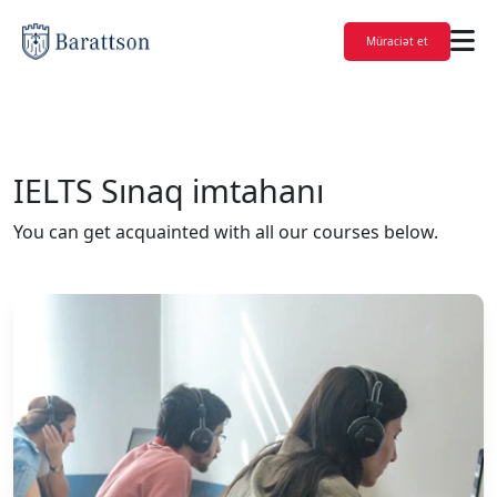
Müraciət et
IELTS Sınaq imtahanı
You can get acquainted with all our courses below.