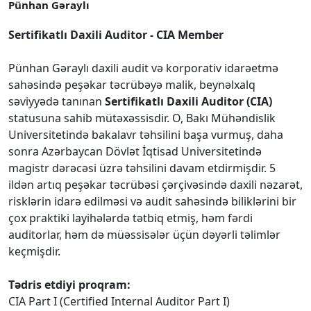
Pünhan Gəraylı
Sertifikatlı Daxili Auditor - CIA Member
Pünhan Gəraylı daxili audit və korporativ idarəetmə
sahəsində peşəkar təcrübəyə malik, beynəlxalq
səviyyədə tanınan
Sertifikatlı Daxili Auditor (CIA)
statusuna sahib mütəxəssisdir. O, Bakı Mühəndislik
Universitetində bakalavr təhsilini başa vurmuş, daha
sonra Azərbaycan Dövlət İqtisad Universitetində
magistr dərəcəsi üzrə təhsilini davam etdirmişdir. 5
ildən artıq peşəkar təcrübəsi çərçivəsində daxili nəzarət,
risklərin idarə edilməsi və audit sahəsində biliklərini bir
çox praktiki layihələrdə tətbiq etmiş, həm fərdi
auditorlar, həm də müəssisələr üçün dəyərli təlimlər
keçmişdir.
Tədris etdiyi proqram:
CIA Part I (Certified Internal Auditor Part I)