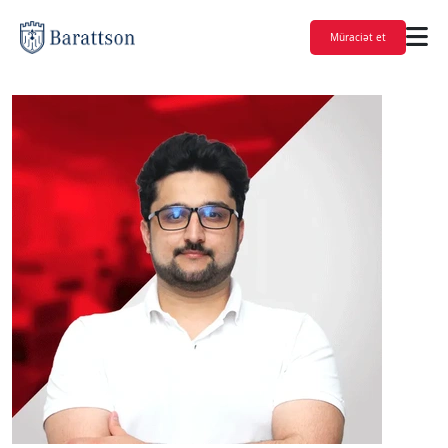
Müraciət et